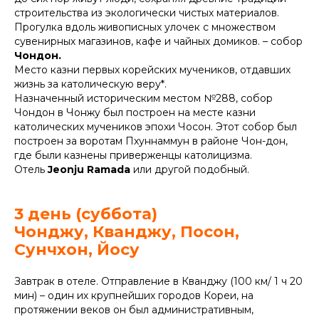
строительства из экологически чистых материалов.
Прогулка вдоль живописных улочек с множеством
сувенирных магазинов, кафе и чайных домиков. – собор
Чондон.
Место казни первых корейских мучеников, отдавших
жизнь за католическую веру*.
Назначенный историческим местом №288, собор
Чондон в Чонжу был построен на месте казни
католических мучеников эпохи Чосон. Этот собор был
построен за воротам Пхуннаммун в районе Чон-дон,
где были казнены приверженцы католицизма.
Отель
Jeonju Ramada
или другой подобный.
3 день (суббота)
Чонджу, Кванджу, Посон,
Сунчхон, Йосу
Завтрак в отеле. Отправление в Кванджу (100 км/ 1 ч 20
мин) – один их крупнейших городов Кореи, на
протяжении веков он был административным,