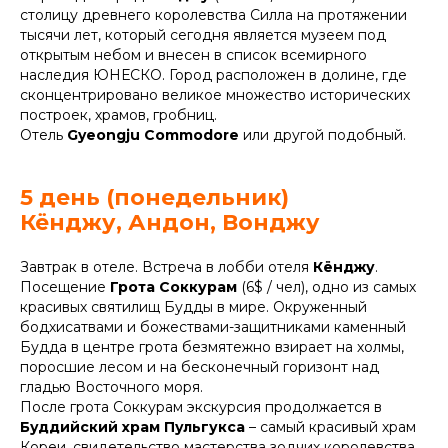
столицу древнего королевства Силла на протяжении
тысячи лет, который сегодня является музеем под
открытым небом и внесен в список всемирного
наследия ЮНЕСКО. Город расположен в долине, где
сконцентрировано великое множество исторических
построек, храмов, гробниц.
Отель
Gyeongju Commodore
или другой подобный.
5 день (понедельник)
Кёнджу, Андон, Вонджу
Завтрак в отеле. Встреча в лобби отеля
Кёнджу
.
Посещение
Грота Соккурам
(6$ / чел), одно из самых
красивых святилищ Будды в мире. Окруженный
бодхисатвами и божествами-защитниками каменный
Будда в центре грота безмятежно взирает на холмы,
поросшие лесом и на бесконечный горизонт над
гладью Восточного моря.
После грота Соккурам экскурсия продолжается в
Буддийский храм Пульгукса
– самый красивый храм
Кореи, свидетельство мастерства зодчих королевства