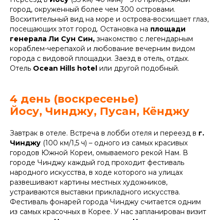
город, окруженный более чем 300 островами.
Восхитительный вид на море и острова-восхищает глаз,
посещающих этот город. Остановка на
площади
генерала Ли Сун Син,
знакомство с легендарным
кораблем-черепахой и любование вечерним видом
города с видовой площадки. Заезд в отель, отдых.
Отель
Ocean Hills hotel
или другой подобный.
4 день (воскресенье)
Йосу, Чинджу, Пусан, Кёнджу
Завтрак в отеле. Встреча в лобби отеля и переезд в
г.
Чинджу
(100 км/1,5 ч) – одного из самых красивых
городов Южной Кореи, омываемого рекой Нам. В
городе Чинджу каждый год проходит фестиваль
народного искусства, в ходе которого на улицах
развешивают картины местных художников,
устраиваются выставки прикладного искусства.
Фестиваль фонарей города Чинджу считается одним
из самых красочных в Корее. У нас запланирован визит