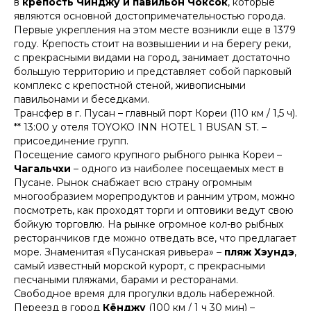
в
крепость Чинджу и павильон Чоксок
, которые
являются основной достопримечательностью города.
Первые укрепления на этом месте возникли еще в 1379
году. Крепость стоит на возвышении и на берегу реки,
с прекрасными видами на город, занимает достаточно
большую территорию и представляет собой парковый
комплекс с крепостной стеной, живописными
павильонами и беседками.
Трансфер в г. Пусан – главный порт Кореи (110 км / 1,5 ч).
** 13:00 у отеля TOYOKO INN HOTEL 1 BUSAN ST. –
присоединение групп.
Посещение самого крупного рыбного рынка Кореи –
Чагальчхи
– одного из наиболее посещаемых мест в
Пусане. Рынок снабжает всю страну огромным
многообразием морепродуктов и ранним утром, можно
посмотреть, как проходят торги и оптовики ведут свою
бойкую торговлю. На рынке огромное кол-во рыбных
ресторанчиков где можно отведать все, что предлагает
море. Знаменитая «Пусанская ривьера» –
пляж Хэундэ
,
самый известный морской курорт, с прекрасными
песчаными пляжами, барами и ресторанами.
Свободное время для прогулки вдоль набережной.
Переезд в город
Кёнджу
(100 км / 1 ч 30 мин) –