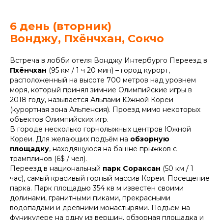
6 день (вторник)
Вонджу, Пхёнчхан, Сокчо
Встреча в лобби отеля Вонджу Интербурго Переезд в
Пхёнчхан
(95 км / 1 ч 20 мин) – город курорт,
расположенный на высоте 700 метров над уровнем
моря, который принял зимние Олимпийские игры в
2018 году, называется Альпами Южной Кореи
(курортная зона Альпенсия). Проезд мимо некоторых
объектов Олимпийских игр.
В городе несколько горнолыжных центров Южной
Кореи. Для желающих подъём на
обзорную
площадку
, находящуюся на башне прыжков с
трамплинов (6$ / чел).
Переезд в национальный
парк Сораксан
(50 км / 1
час), самый красивый горный массив Кореи. Посещение
парка. Парк площадью 354 кв м известен своими
долинами, гранитными пиками, прекрасными
водопадами и древними монастырями. Подъем на
фуникулере на одну из вершин, обзорная площадка и