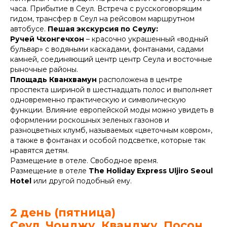
часа. Прибытие в Сеул. Встреча с русскоговорящим
гидом, трансфер в Сеул на рейсовом маршрутном
автобусе.
Пешая экскурсия по Сеулу:
Ручей Чхонгечхон
– красочно украшенный «водный
бульвар» с водяными каскадами, фонтанами, садами
камней, соединяющий центр центр Сеула и восточные
рыночные районы.
Площадь Кванхвамун
расположена в центре
проспекта шириной в шестнадцать полос и выполняет
одновременно практическую и символическую
функции. Влияние европейской моды можно увидеть в
оформлении роскошных зеленых газонов и
разноцветных клумб, называемых «цветочным ковром»,
а также в фонтанах и особой подсветке, которые так
нравятся детям.
Размещение в отеле. Свободное время.
Размещение в отеле
The
Holiday Express Uljiro
Seoul
Hotel
или другой подобный ему.
2 день (пятница)
Сеул, Чонджу, Кванджу, Посон,