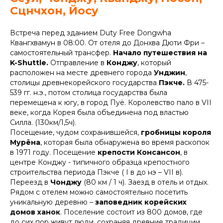
Сцнчхон, Йосу
Встреча перед зданием Duty Free Dongwha
Квангхвамун в 08:00. От отеля до Донхва Дюти Фри –
самостоятельный трансфер.
Начало путешествия на
K-Shuttle.
Отправление в
Конджу
, который
расположен на месте древнего города
Унджин
,
столицы древнекорейского государства
Пэкче.
В 475-
539 гг. н.э., потом столица государства была
перемещена к югу, в город Пуё. Королевство пало в VII
веке, когда Корея была объединена под властью
Силла. (130км/1,5ч).
Посещение, чудом сохранившейся,
гробницы короля
Мурёна
, которая была обнаружена во время раскопок
в 1971 году. Посещение
крепости Консансон
, в
центре Конджу - типичного образца крепостного
строительства периода Пэкче ( I в до нэ – VII в).
Переезд в
Чонджу
(80 км / 1 ч). Заезд в отель и отдых.
Рядом с отелем можно самостоятельно посетить
уникальную деревню –
заповедник корейских
домов ханок
. Поселение состоит из 800 домов, где
до сих пор живут люди, сохраняя древние традиции