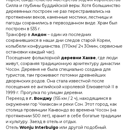
Силла и глубины буддийской веры. Хотя большинство
деревянных построек не раз перестраивались на
протяжении веков, каменные мостики, лестницы и
пагоды сохранились в первозданном виде. Храм был
построен в 535 г.
Трансфер в
Андон
– один из последних
сохранившихся в наши дни следов старой Кореи,
колыбели конфуцианства. (170км/ 2ч 30мин, сервисные
остановки каждый час).
Посещение фольклорной
деревни Хахве
, где люди
живут, сохраняя традиционную архитектуру династии
Чосон. Деревня не была специально создана для
туристов, там проживают потомки древнейших
дворянских родов. Она стала известной после
посещения её английской королевой Елизаветой II в
1999 г. Прогулка по улицам деревни.
Переезд в
г. Вонджу
(155 км / 2 ч), находящимся в
окружении гор Чхиаксан и реки Сон. Этот город, как
столица провинции Канвондо во времена Чосон (на
протяжении 500 лет), хранит в себе богатые традиции
и культуру. Заезд в отель и отдых.
Отель
Wonju Interbulgo
или другой подобный.