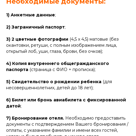
Необходимые документы:
1) Анкетные данные
;
2)
Заграничный паспорт
;
3) 2 ц
ветные фотографии
(4,5 х 4,5) матовые (без
окантовки, ретуши, с полным изображением лица,
открытый лоб, уши, глаза, брови, без очков);
4) Копия внутреннего общегражданского
паспорта
(страница с ФИО + прописка);
5)
С
видетельство о рождении ребенка
(для
несовершеннолетних, детей до 18 лет);
6) Билет или бронь авиабилета с фиксированной
датой
;
7) Бронирование отеля.
Необходимо предоставить
документы с подтверждением Вашего бронирования /
оплаты, с указанием фамилии и имени всех гостей,