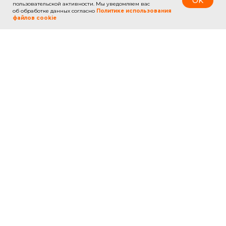
OK
пользовательской активности. Мы уведомляем вас
об обработке данных согласно
Политике использования
файлов cookie
СТРАНЫ
УСЛУГИ
Вьетнам
Туры по видам
Египет
Билеты
Китай
Визы
Куба
Страхование
Мальдивы
ОАЭ
Таиланд
Турция
Филиппины