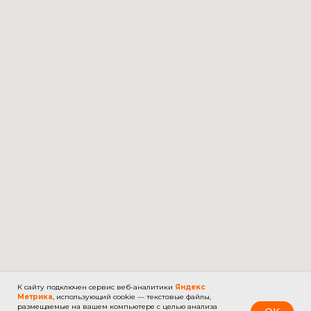
К сайту подключен сервис веб-аналитики
Яндекс
Метрика
, использующий cookie — текстовые файлы,
размещаемые на вашем компьютере с целью анализа